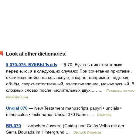
Look at other dictionaries:
§ 070-075. БУКВЫ Ъ и Ь
— § 70. Буква ъ пишется только
перед е, ю, я в следующих случаях: При сочетании приставки,
оканчивающейся на согласную, и корня, например: подъезд,
объём, сверхъестественный, волеизъявление, межъярусный. В
сложных словах после числительных двух ,… …
Правила русского
правописания
Uncial 070
— New Testament manuscripts papyri • uncials •
minuscules • lectionaries Uncial 070 Name …
Wikipedia
BR-070
— zwischen Jussara (Goiás) und Goiás Velho mit der
Serra Dourada im Hintergrund …
Deutsch Wikipedia