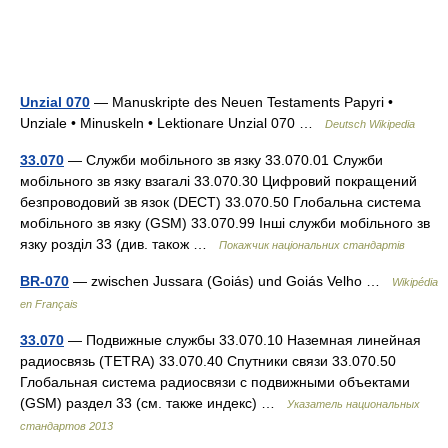
Unzial 070
— Manuskripte des Neuen Testaments Papyri •
Unziale • Minuskeln • Lektionare Unzial 070 …
Deutsch Wikipedia
33.070
— Служби мобільного зв язку 33.070.01 Служби
мобільного зв язку взагалі 33.070.30 Цифровий покращений
безпроводовий зв язок (DECT) 33.070.50 Глобальна система
мобільного зв язку (GSM) 33.070.99 Інші служби мобільного зв
язку розділ 33 (див. також …
Покажчик національних стандартів
BR-070
— zwischen Jussara (Goiás) und Goiás Velho …
Wikipédia
en Français
33.070
— Подвижные службы 33.070.10 Наземная линейная
радиосвязь (TETRA) 33.070.40 Спутники связи 33.070.50
Глобальная система радиосвязи с подвижными объектами
(GSM) раздел 33 (см. также индекс) …
Указатель национальных
стандартов 2013