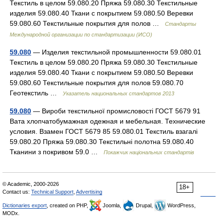
Текстиль в целом 59.080.20 Пряжа 59.080.30 Текстильные
изделия 59.080.40 Ткани с покрытием 59.080.50 Веревки
59.080.60 Текстильные покрытия для полов …
Стандарты
Международной организации по стандартизации (ИСО)
59.080
— Изделия текстильной промышленности 59.080.01
Текстиль в целом 59.080.20 Пряжа 59.080.30 Текстильные
изделия 59.080.40 Ткани с покрытием 59.080.50 Веревки
59.080.60 Текстильные покрытия для полов 59.080.70
Геотекстиль …
Указатель национальных стандартов 2013
59.080
— Вироби текстильної промисловості ГОСТ 5679 91
Вата хлопчатобумажная одежная и мебельная. Технические
условия. Взамен ГОСТ 5679 85 59.080.01 Текстиль взагалі
59.080.20 Пряжа 59.080.30 Текстильні полотна 59.080.40
Тканини з покривом 59.0 …
Покажчик національних стандартів
© Academic, 2000-2026
18+
Contact us:
Technical Support
,
Advertising
Dictionaries export
, created on PHP,
Joomla,
Drupal,
WordPress,
MODx.