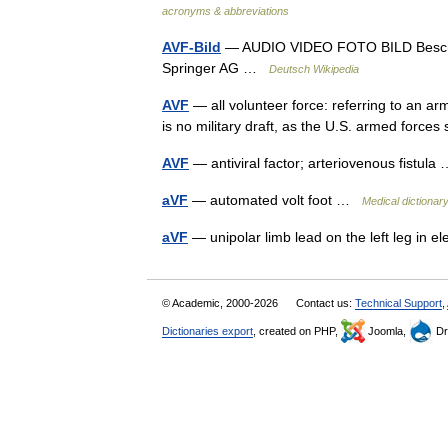
acronyms & abbreviations
AVF-Bild
— AUDIO VIDEO FOTO BILD Beschrei
Springer AG …
Deutsch Wikipedia
AVF
— all volunteer force: referring to an a
is no military draft, as the U.S. armed force
AVF
— antiviral factor; arteriovenous fistul
aVF
— automated volt foot …
Medical dictionar
aVF
— unipolar limb lead on the left leg in
© Academic, 2000-2026
Contact us:
Technical Support
,
Dictionaries export
, created on PHP,
Joomla,
Dr