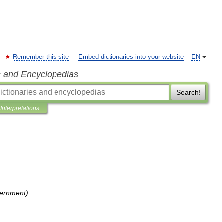
Remember this site
Embed dictionaries into your website
EN
s and Encyclopedias
Search!
Interpretations
ernment
)