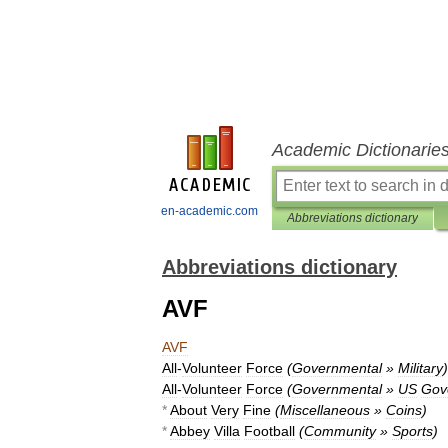
Academic Dictionarie
en-academic.com
Abbreviations dictionary
Abbreviations dictionary
AVF
AVF
All
-
Volunteer
Force
(
Governmental
»
Military
)
All
-
Volunteer
Force
(
Governmental
»
US
Gov
*
About
Very
Fine
(
Miscellaneous
»
Coins
)
*
Abbey
Villa
Football
(
Community
»
Sports
)