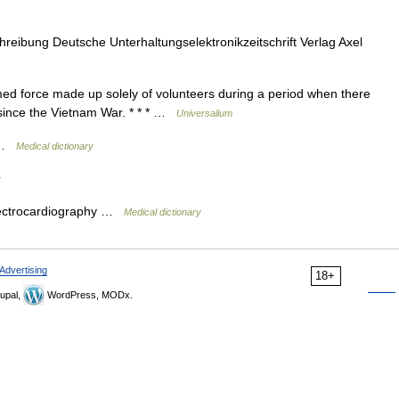
bung Deutsche Unterhaltungselektronikzeitschrift Verlag Axel
rmed force made up solely of volunteers during a period when there
s since the Vietnam War. * * * …
Universalium
a …
Medical dictionary
y
 electrocardiography …
Medical dictionary
Advertising
18+
upal,
WordPress, MODx.