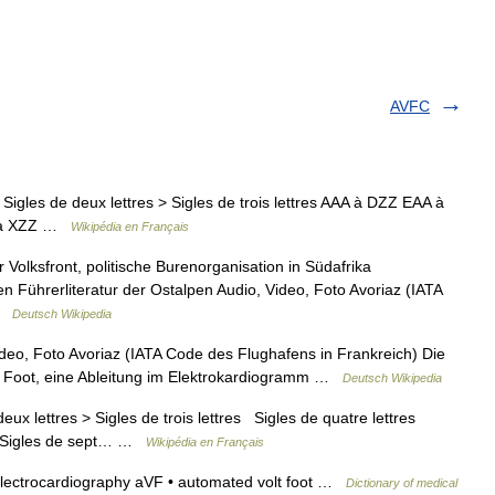
AVFC
igles de deux lettres > Sigles de trois lettres AAA à DZZ EAA à
A à XZZ …
Wikipédia en Français
 Volksfront, politische Burenorganisation in Südafrika
n Führerliteratur der Ostalpen Audio, Video, Foto Avoriaz (IATA
 …
Deutsch Wikipedia
deo, Foto Avoriaz (IATA Code des Flughafens in Frankreich) Die
e Foot, eine Ableitung im Elektrokardiogramm …
Deutsch Wikipedia
x lettres > Sigles de trois lettres Sigles de quatre lettres
es Sigles de sept… …
Wikipédia en Français
n electrocardiography aVF • automated volt foot …
Dictionary of medical