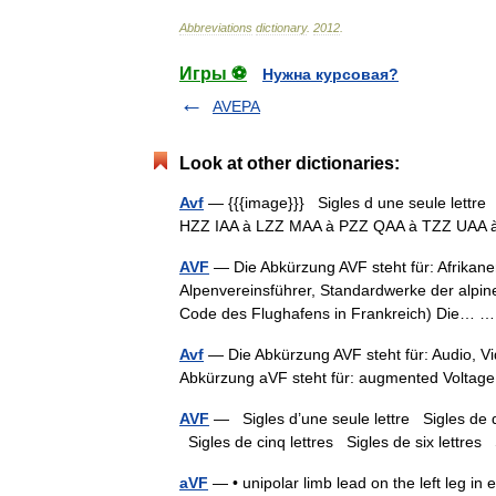
Abbreviations
dictionary
.
2012
.
Игры ⚽
Нужна курсовая?
AVEPA
Look at other dictionaries:
Avf
— {{{image}}} Sigles d une seule lettre S
HZZ IAA à LZZ MAA à PZZ QAA à TZZ UA
AVF
— Die Abkürzung AVF steht für: Afrikaner
Alpenvereinsführer, Standardwerke der alpine
Code des Flughafens in Frankreich) Die…
Avf
— Die Abkürzung AVF steht für: Audio, Vi
Abkürzung aVF steht für: augmented Voltag
AVF
— Sigles d’une seule lettre Sigles de deu
Sigles de cinq lettres Sigles de six lettr
aVF
— • unipolar limb lead on the left leg i