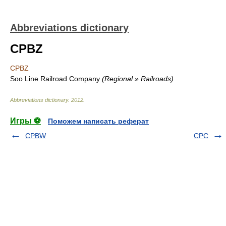
Abbreviations dictionary
CPBZ
CPBZ
Soo Line Railroad Company
(Regional » Railroads)
Abbreviations dictionary
.
2012
.
Игры ⚽
Поможем написать реферат
CPBW
CPC