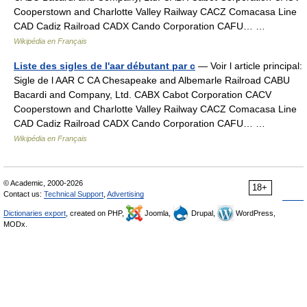
Cooperstown and Charlotte Valley Railway CACZ Comacasa Line
CAD Cadiz Railroad CADX Cando Corporation CAFU… …
Wikipédia en Français
Liste des sigles de l'aar débutant par c
— Voir l article principal:
Sigle de l AAR C CA Chesapeake and Albemarle Railroad CABU
Bacardi and Company, Ltd. CABX Cabot Corporation CACV
Cooperstown and Charlotte Valley Railway CACZ Comacasa Line
CAD Cadiz Railroad CADX Cando Corporation CAFU… …
Wikipédia en Français
© Academic, 2000-2026
18+
Contact us:
Technical Support
,
Advertising
Dictionaries export
, created on PHP,
Joomla,
Drupal,
WordPress,
MODx.