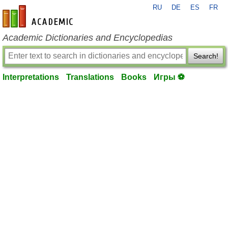
RU
DE
ES
FR
en-academic.com
Academic Dictionaries and Encyclopedias
Search!
Interpretations
Translations
Books
Игры ⚽