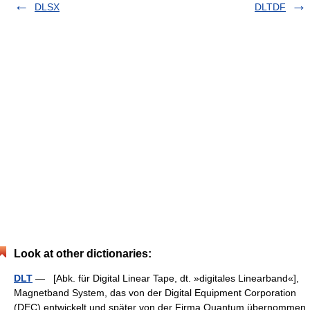
DLSX
DLTDF
Look at other dictionaries:
DLT
— [Abk. für Digital Linear Tape, dt. »digitales Linearband«],
Magnetband System, das von der Digital Equipment Corporation
(DEC) entwickelt und später von der Firma Quantum übernommen