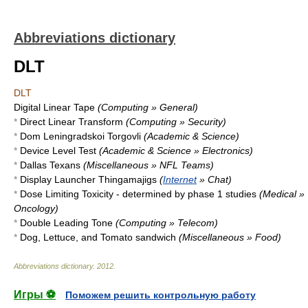
Abbreviations dictionary
DLT
DLT
Digital Linear Tape
(Computing » General)
*
Direct Linear Transform
(Computing » Security)
*
Dom Leningradskoi Torgovli
(Academic & Science)
*
Device Level Test
(Academic & Science » Electronics)
*
Dallas Texans
(Miscellaneous » NFL Teams)
*
Display Launcher Thingamajigs
(
Internet
» Chat)
*
Dose Limiting Toxicity - determined by phase 1 studies
(Medical »
Oncology)
*
Double Leading Tone
(Computing » Telecom)
*
Dog, Lettuce, and Tomato sandwich
(Miscellaneous » Food)
Abbreviations dictionary
.
2012
.
Игры ⚽
Поможем решить контрольную работу