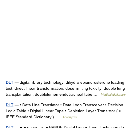
DLT
— digital library technology; dihydro epiandrosterone loading
test; direct linear transformation; dose limiting toxicity; double lung
transplantation; doublelumen endotracheal tube …
Medical dictionary
DLT
— • Data Line Translator • Data Loop Transceiver • Decision
Logic Table • Digital Linear Tape • Depletion Layer Transistor ( >
IEEE Standard Dictionary ) …
Acronyms
DLT
— ● ►en sg. m. ►BANDE Digital Linear Tape. Technique de