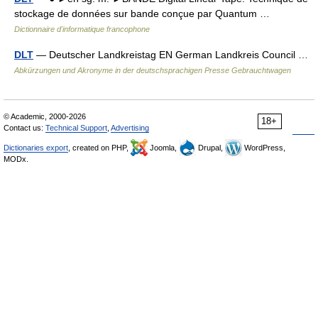
stockage de données sur bande conçue par Quantum …
Dictionnaire d'informatique francophone
DLT
— Deutscher Landkreistag EN German Landkreis Council …
Abkürzungen und Akronyme in der deutschsprachigen Presse Gebrauchtwagen
© Academic, 2000-2026
18+
Contact us:
Technical Support
,
Advertising
Dictionaries export
, created on PHP,
Joomla,
Drupal,
WordPress,
MODx.