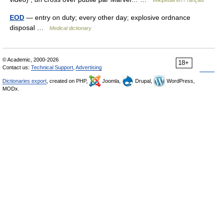
Wikipédia en Français
EOD
— entry on duty; every other day; explosive ordnance
disposal …
Medical dictionary
© Academic, 2000-2026
18+
Contact us:
Technical Support
,
Advertising
Dictionaries export
, created on PHP,
Joomla,
Drupal,
WordPress,
MODx.