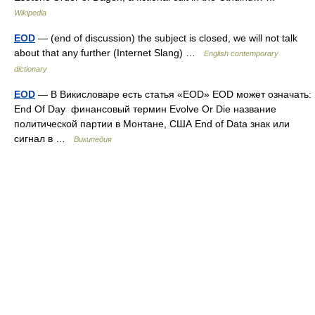
Wikipedia
EOD
— (end of discussion) the subject is closed, we will not talk
about that any further (Internet Slang) …
English contemporary
dictionary
EOD
— В Викисловаре есть статья «EOD» EOD может означать:
End Of Day финансовый термин Evolve Or Die название
политической партии в Монтане, США End of Data знак или
сигнал в …
Википедия