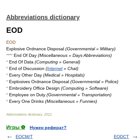
Abbreviations dictionary
EOD
EOD
Explosive Ordnance Disposal
(Governmental » Military)
****
End Of Day
(Miscellaneous » Days Abbreviations)
*
End Of Data
(Computing » General)
*
End of Discussion
(
Internet
» Chat)
*
Every Other Day
(Medical » Hospitals)
*
Explosives Ordnance Disposal
(Governmental » Police)
*
Embroidery Office Design
(Computing » Software)
*
Employee on Duty
(Governmental » Transportation)
*
Every One Drinks
(Miscellaneous » Funnies)
Abbreviations dictionary
.
2012
.
Игры ⚽
Нужен реферат?
EOCM/T
EODCT