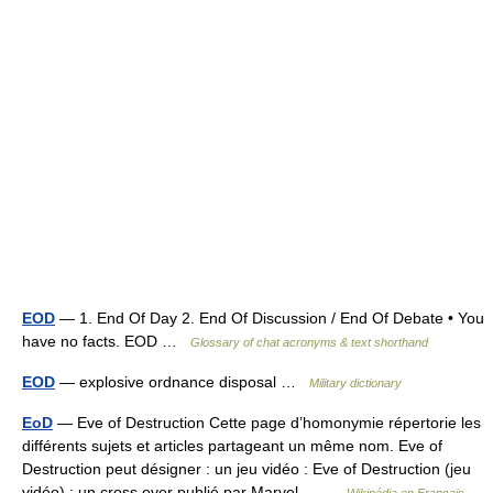
EOD
— 1. End Of Day 2. End Of Discussion / End Of Debate • You
have no facts. EOD …
Glossary of chat acronyms & text shorthand
EOD
— explosive ordnance disposal …
Military dictionary
EoD
— Eve of Destruction Cette page d’homonymie répertorie les
différents sujets et articles partageant un même nom. Eve of
Destruction peut désigner : un jeu vidéo : Eve of Destruction (jeu
vidéo) ; un cross over publié par Marvel… …