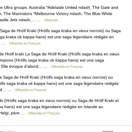
ble Ultra groups. Australia *Adelaide United ndash; The Gate and
; The Marinators *Melbourne Victory ndash; The Blue White
castle Jets ndash;… …
Wikipedia
Saga de Hrólf Kraki (Hrólfs saga kraka en vieux norrois) ou Saga
saga kraka ok kappa hans) est une saga légendaire rédigée en
rd… …
Wikipédia en Français
 Hrólf kraki La Saga de Hrólf Kraki (Hrólfs saga kraka en vieux
hampions (Hrólfs saga kraka ok kappa hans) est une saga
le. Elle évoque d’abord… …
Wikipédia en Français
 Saga de Hrólf Kraki (Hrólfs saga kraka en vieux norrois) ou
ólfs saga kraka ok kappa hans) est une saga légendaire rédigée
abord… …
Wikipédia en Français
 (Hrólfs saga kraka en vieux norrois) ou Saga de Hrólf Kraki et
a hans) est une saga légendaire rédigée en Islande au
de Helgi, père …
Wikipédia en Français