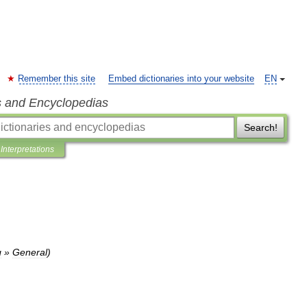
Remember this site
Embed dictionaries into your website
EN
s and Encyclopedias
Search!
Interpretations
g
»
General
)