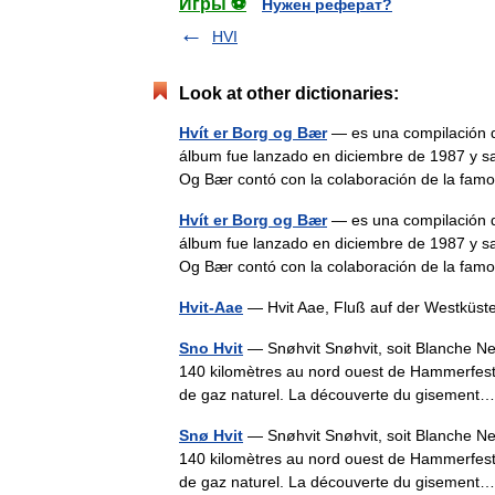
Игры ⚽
Нужен реферат?
HVI
Look at other dictionaries:
Hvít er Borg og Bær
— es una compilación d
álbum fue lanzado en diciembre de 1987 y sa
Og Bær contó con la colaboración de la fa
Hvít er Borg og Bær
— es una compilación d
álbum fue lanzado en diciembre de 1987 y sa
Og Bær contó con la colaboración de la fa
Hvit-Aae
— Hvit Aae, Fluß auf der Westküst
Sno Hvit
— Snøhvit Snøhvit, soit Blanche Ne
140 kilomètres au nord ouest de Hammerfest
de gaz naturel. La découverte du giseme
Snø Hvit
— Snøhvit Snøhvit, soit Blanche Ne
140 kilomètres au nord ouest de Hammerfest
de gaz naturel. La découverte du giseme