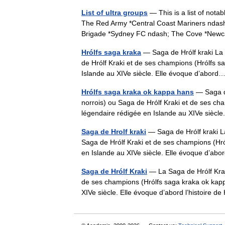
List of ultra groups
— This is a list of nota
The Red Army *Central Coast Mariners ndash
Brigade *Sydney FC ndash; The Cove *New
Hrólfs saga kraka
— Saga de Hrólf kraki La 
de Hrólf Kraki et de ses champions (Hrólfs 
Islande au XIVe siècle. Elle évoque d’abo
Hrólfs saga kraka ok kappa hans
— Saga de
norrois) ou Saga de Hrólf Kraki et de ses c
légendaire rédigée en Islande au XIVe sièc
Saga de Hrolf kraki
— Saga de Hrólf kraki La
Saga de Hrólf Kraki et de ses champions (Hr
en Islande au XIVe siècle. Elle évoque d’
Saga de Hrólf Kraki
— La Saga de Hrólf Kraki
de ses champions (Hrólfs saga kraka ok kapp
XIVe siècle. Elle évoque d’abord l’histoire 