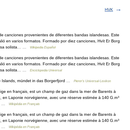
HVK
e canciones provenientes de diferentes bandas islandesas. Este
lió en varios formatos. Formado por diez canciones, Hvít Er Borg
mosa solista… …
Wikipedia Español
e canciones provenientes de diferentes bandas islandesas. Este
lió en varios formatos. Formado por diez canciones, Hvít Er Borg
mosa solista… …
Enciclopedia Universal
e Islands, mündet in das Borgerfjord …
Pierer's Universal-Lexikon
ige en français, est un champ de gaz dans la mer de Barents à
, en Laponie norvégienne, avec une réserve estimée à 140 G.m³
nt… …
Wikipédia en Français
ige en français, est un champ de gaz dans la mer de Barents à
, en Laponie norvégienne, avec une réserve estimée à 140 G.m³
nt… …
Wikipédia en Français