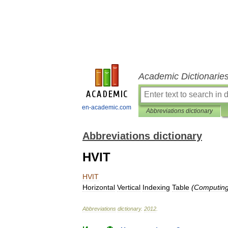
Academic Dictionarie
en-academic.com
Abbreviations dictionary
Abbreviations dictionary
HVIT
HVIT
Horizontal
Vertical
Indexing
Table
(
Computin
Abbreviations
dictionary
.
2012
.