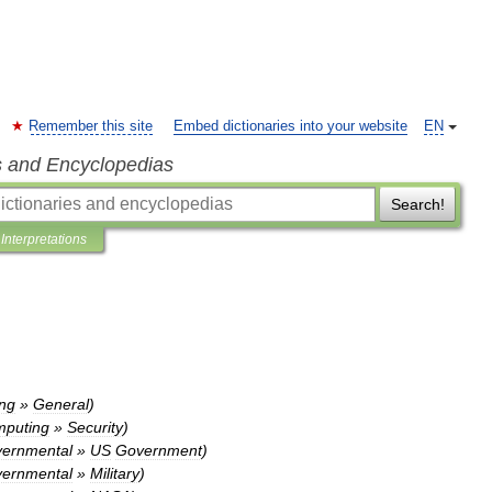
Remember this site
Embed dictionaries into your website
EN
s and Encyclopedias
Search!
Interpretations
ng
»
General
)
puting
»
Security
)
ernmental
»
US
Government
)
ernmental
»
Military
)