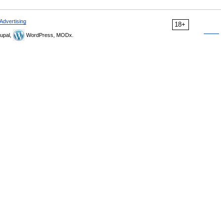
Advertising
18+
upal,
WordPress, MODx.