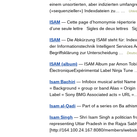
einem unsortierten, aber indizierten umfangr
(»sequenzieller«) Indexdateien zu… …
Unive
ISAM
— Cette page d’homonymie répertorie l
d’une seule lettre Sigles de deux lettres Sig
ISAM
— Die Abkürzung ISAM steht für: Index 
der Informationstechnik Intelligent Services
Begriffsklärung zur Unterscheidung …
Deutsc
ISAM (album)
— ISAM Album par Amon Tobin 
ÉlectroniqueExpérimental Label Ninja Tun
Isam Bachiri
— Infobox musical artist Name 
= Background = group or band Alias = Origin
Label = Sony BMG Associated acts = URL
Isam al-Qadi
— Part of a series on Ba ath
Isam Singh
— Shri Isam Singh a politician f
representing Uttar Pradesh in the Rajya Sabh
[http://164.100.24.167:8080/members/we