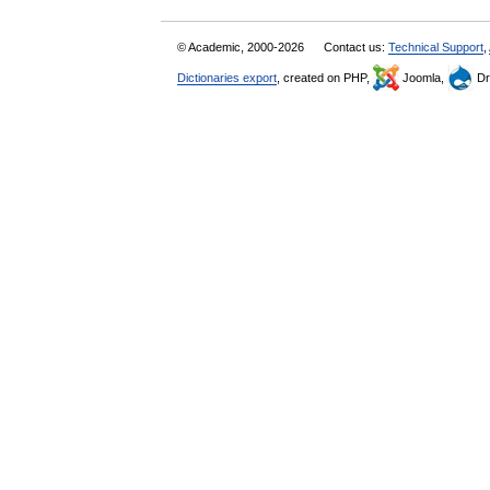
© Academic, 2000-2026
Contact us:
Technical Support
,
Dictionaries export
, created on PHP,
Joomla,
Dr