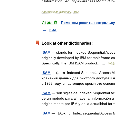
*
Information
Security
Awareness
Month
(
Gov
Abbreviations
dictionary
.
2012
.
Игры ⚽
Поможем решить контрольну
ISAL
Look at other dictionaries:
ISAM
— stands for Indexed Sequential Access
originally developed by IBM for mainframe co
Specifically, the IBM ISAM product… …
Wikip
ISAM
— (англ. Indexed Sequential Access
хранения данных для быстрого доступа к
в 1963 году, в настоящее время это осн
ISAM
— son siglas de Indexed Sequential Ac
de un método para almacenar información a 
originalmente por IBM y en la actualidad 
ISAM
— [Abk. für Index sequential Access Me