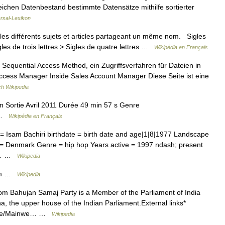
eichen Datenbestand bestimmte Datensätze mithilfe sortierter
rsal-Lexikon
es différents sujets et articles partageant un même nom. Sigles
les de trois lettres > Sigles de quatre lettres …
Wikipédia en Français
Sequential Access Method, ein Zugriffsverfahren für Dateien in
 Access Manager Inside Sales Account Manager Diese Seite ist eine
h Wikipedia
Sortie Avril 2011 Durée 49 min 57 s Genre
e …
Wikipédia en Français
= Isam Bachiri birthdate = birth date and age|1|8|1977 Landscape
 = Denmark Genre = hip hop Years active = 1997 ndash; present
 =… …
Wikipedia
ism …
Wikipedia
rom Bahujan Samaj Party is a Member of the Parliament of India
a, the upper house of the Indian Parliament.External links*
bsite/Mainwe… …
Wikipedia