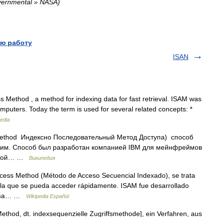
ernmental
»
NASA
)
ю работу
ISAN
 Method , a method for indexing data for fast retrieval. ISAM was
mputers. Today the term is used for several related concepts: *
edia
 Method Индексно Последовательный Метод Доступа) способ
 ним. Способ был разработан компанией IBM для мейнфреймов
овной… …
Википедия
cess Method (Método de Acceso Secuencial Indexado), se trata
la que se pueda acceder rápidamente. ISAM fue desarrollado
forma… …
Wikipedia Español
thod, dt. indexsequenzielle Zugriffsmethode], ein Verfahren, aus