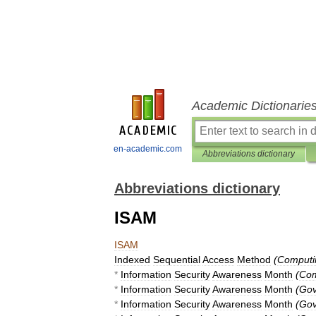
Academic Dictionarie
en-academic.com
Abbreviations dictionary
Abbreviations dictionary
ISAM
ISAM
Indexed
Sequential
Access
Method
(
Computi
*
Information
Security
Awareness
Month
(
Com
*
Information
Security
Awareness
Month
(
Gov
*
Information
Security
Awareness
Month
(
Gov