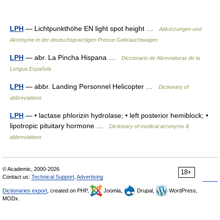
LPH
— Lichtpunkthöhe EN light spot height …
Abkürzungen und
Akronyme in der deutschsprachigen Presse Gebrauchtwagen
LPH
— abr. La Pincha Hispana …
Diccionario de Abreviaturas de la
Lengua Española
LPH
— abbr. Landing Personnel Helicopter …
Dictionary of
abbreviations
LPH
— • lactase phlorizin hydrolase; • left posterior hemiblock; •
lipotropic pituitary hormone …
Dictionary of medical acronyms &
abbreviations
© Academic, 2000-2026
18+
Contact us:
Technical Support
,
Advertising
Dictionaries export
, created on PHP,
Joomla,
Drupal,
WordPress,
MODx.