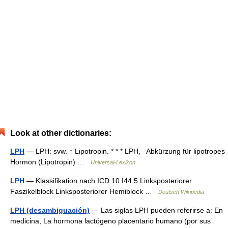
Look at other dictionaries:
LPH
— LPH: svw. ↑ Lipotropin. * * * LPH, Abkürzung für lipotropes
Hormon (Lipotropin) …
Universal-Lexikon
LPH
— Klassifikation nach ICD 10 I44.5 Linksposteriorer
Faszikelblock Linksposteriorer Hemiblock …
Deutsch Wikipedia
LPH (desambiguación)
— Las siglas LPH pueden referirse a: En
medicina, La hormona lactógeno placentario humano (por sus