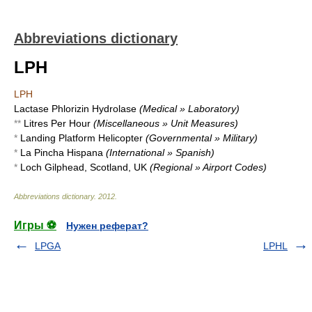
Abbreviations dictionary
LPH
LPH
Lactase Phlorizin Hydrolase
(Medical » Laboratory)
**
Litres Per Hour
(Miscellaneous » Unit Measures)
*
Landing Platform Helicopter
(Governmental » Military)
*
La Pincha Hispana
(International » Spanish)
*
Loch Gilphead, Scotland, UK
(Regional » Airport Codes)
Abbreviations dictionary
.
2012
.
Игры ⚽
Нужен реферат?
LPGA
LPHL