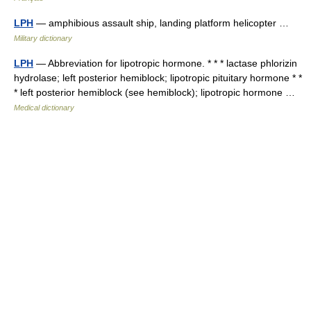
LPH
— amphibious assault ship, landing platform helicopter …
Military dictionary
LPH
— Abbreviation for lipotropic hormone. * * * lactase phlorizin
hydrolase; left posterior hemiblock; lipotropic pituitary hormone * *
* left posterior hemiblock (see hemiblock); lipotropic hormone …
Medical dictionary