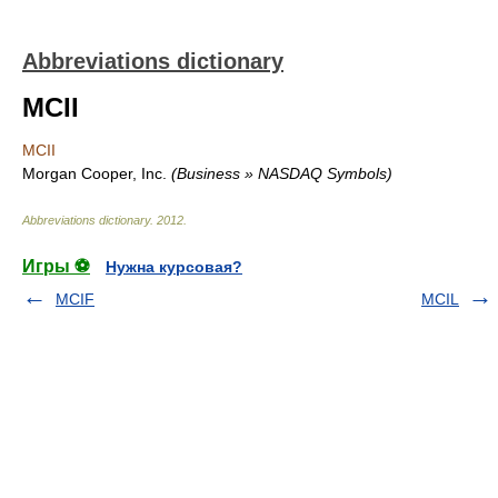
Abbreviations dictionary
MCII
MCII
Morgan Cooper, Inc.
(Business » NASDAQ Symbols)
Abbreviations dictionary
.
2012
.
Игры ⚽
Нужна курсовая?
MCIF
MCIL