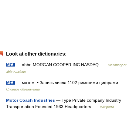
Look at other dictionaries:
MCII
— abbr. MORGAN COOPER INC NASDAQ …
Dictionary of
abbreviations
MCII
— матем. • Запись числа 1102 римскими цифрами …
Словарь обозначений
Motor Coach Industries
— Type Private company Industry
Transportation Founded 1933 Headquarters …
Wikipedia