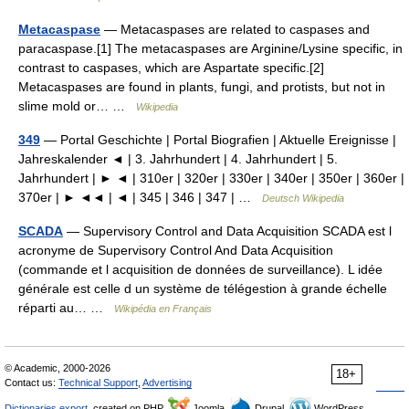
Metacaspase
— Metacaspases are related to caspases and
paracaspase.[1] The metacaspases are Arginine/Lysine specific, in
contrast to caspases, which are Aspartate specific.[2]
Metacaspases are found in plants, fungi, and protists, but not in
slime mold or… …
Wikipedia
349
— Portal Geschichte | Portal Biografien | Aktuelle Ereignisse |
Jahreskalender ◄ | 3. Jahrhundert | 4. Jahrhundert | 5.
Jahrhundert | ► ◄ | 310er | 320er | 330er | 340er | 350er | 360er |
370er | ► ◄◄ | ◄ | 345 | 346 | 347 | …
Deutsch Wikipedia
SCADA
— Supervisory Control and Data Acquisition SCADA est l
acronyme de Supervisory Control And Data Acquisition
(commande et l acquisition de données de surveillance). L idée
générale est celle d un système de télégestion à grande échelle
réparti au… …
Wikipédia en Français
© Academic, 2000-2026
18+
Contact us:
Technical Support
,
Advertising
Dictionaries export
, created on PHP,
Joomla,
Drupal,
WordPress,