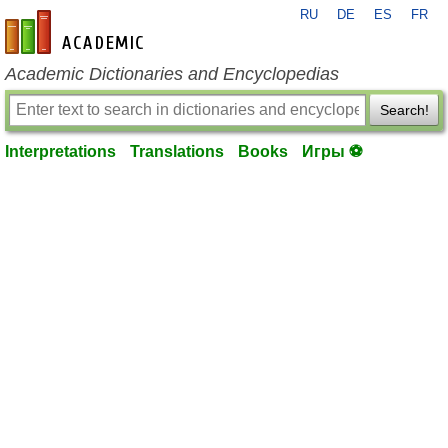
RU
DE
ES
FR
en-academic.com
Academic Dictionaries and Encyclopedias
Search!
Interpretations
Translations
Books
Игры ⚽