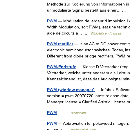
Methode zur Kodierung von Informationen in 
unmodulierte Signal besteht aus einer… …
PWM
— Modulation de largeur d impulsion La
Width Modulation, soit PWM), est une techniq
aide de circuits à… …
Wikipédia en Français
PWM rectifier
— is an AC to DC power conve
electronic semiconductor switches. Today, insu
Different from diode bridge rectifiers, PWM
PWM-Endstufe
— Klasse D Verstärker (engl. 
Verstärker, welche unter anderem als Leistu
Kennzeichnend ist, dass das Audiosignal m
PWM (window manager)
— Infobox Softwar
version = pwm 20070720 latest release date 
Manager license = Clarified Artistic License 
PWM
— …
Википедия
PWM
— Abbreviation for pokeweed mitogen. *
mitogen …
Medical dictionary