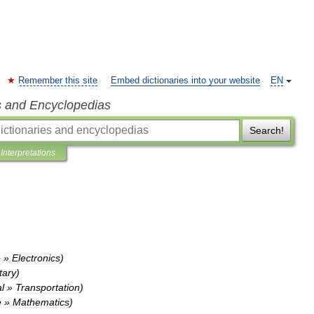
Remember this site
Embed dictionaries into your website
EN
s and Encyclopedias
Search!
Interpretations
e
»
Electronics
)
itary
)
l
»
Transportation
)
e
»
Mathematics
)