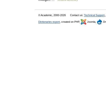
© Academic, 2000-2026
Contact us:
Technical Support
,
Dictionaries export
, created on PHP,
Joomla,
Dr