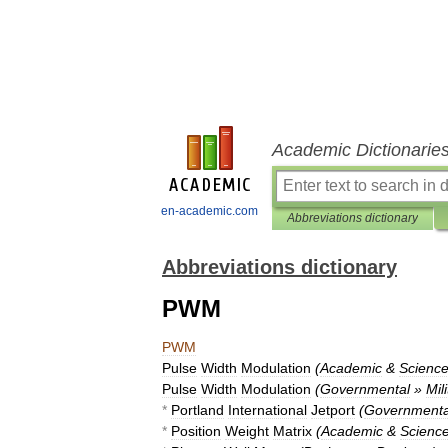
Academic Dictionarie
en-academic.com
Abbreviations dictionary
Abbreviations dictionary
PWM
PWM
Pulse
Width
Modulation
(
Academic
&
Scienc
Pulse
Width
Modulation
(
Governmental
»
Mil
*
Portland
International
Jetport
(
Governmenta
*
Position
Weight
Matrix
(
Academic
&
Scienc