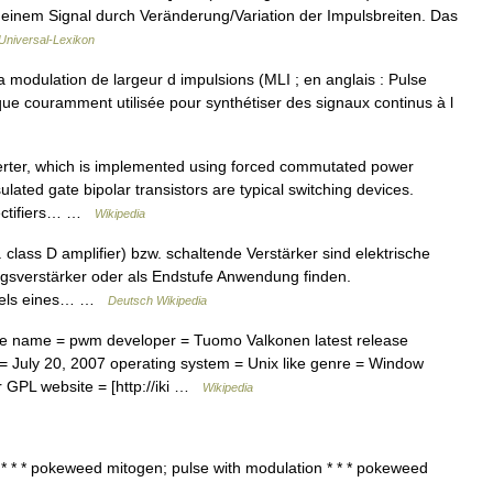
einem Signal durch Veränderung/Variation der Impulsbreiten. Das
Universal-Lexikon
 modulation de largeur d impulsions (MLI ; en anglais : Pulse
ue couramment utilisée pour synthétiser des signaux continus à l
rter, which is implemented using forced commutated power
lated gate bipolar transistors are typical switching devices.
 rectifiers… …
Wikipedia
class D amplifier) bzw. schaltende Verstärker sind elektrische
ngsverstärker oder als Endstufe Anwendung finden.
ittels eines… …
Deutsch Wikipedia
e name = pwm developer = Tuomo Valkonen latest release
= July 20, 2007 operating system = Unix like genre = Window
or GPL website = [http://iki …
Wikipedia
 * * pokeweed mitogen; pulse with modulation * * * pokeweed