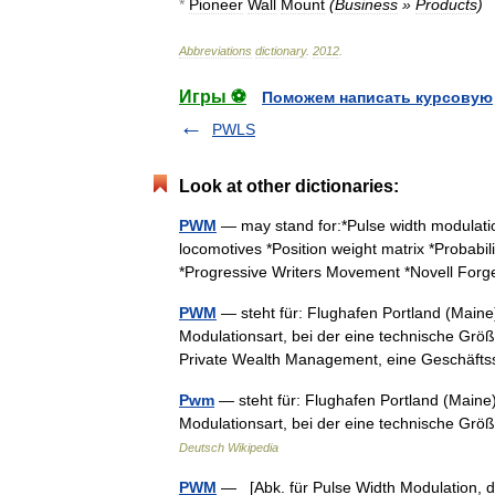
*
Pioneer
Wall
Mount
(
Business
»
Products
)
Abbreviations
dictionary
.
2012
.
Игры ⚽
Поможем написать курсовую
PWLS
Look at other dictionaries:
PWM
— may stand for:*Pulse width modulatio
locomotives *Position weight matrix *Probabil
*Progressive Writers Movement *Novell F
PWM
— steht für: Flughafen Portland (Maine
Modulationsart, bei der eine technische Größ
Private Wealth Management, eine Geschäf
Pwm
— steht für: Flughafen Portland (Maine
Modulationsart, bei der eine technische Grö
Deutsch Wikipedia
PWM
— [Abk. für Pulse Width Modulation, dt