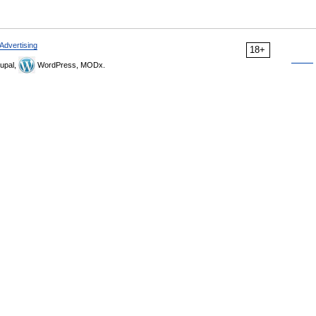
Advertising
18+
upal,
WordPress, MODx.