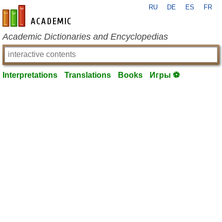
RU
DE
ES
FR
en-academic.com
Academic Dictionaries and Encyclopedias
Interpretations
Translations
Books
Игры ⚽