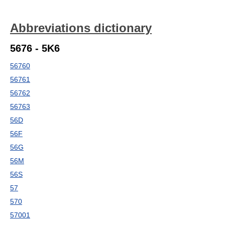
Abbreviations dictionary
5676 - 5K6
56760
56761
56762
56763
56D
56F
56G
56M
56S
57
570
57001