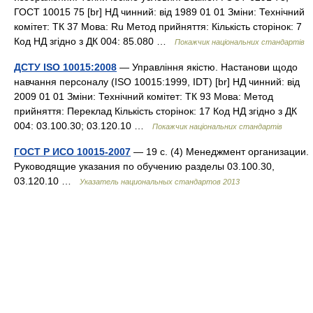
ГОСТ 10015 75 [br] НД чинний: від 1989 01 01 Зміни: Технічний
комітет: ТК 37 Мова: Ru Метод прийняття: Кількість сторінок: 7
Код НД згідно з ДК 004: 85.080 …
Покажчик національних стандартів
ДСТУ ISO 10015:2008
— Управління якістю. Настанови щодо
навчання персоналу (ISO 10015:1999, IDT) [br] НД чинний: від
2009 01 01 Зміни: Технічний комітет: ТК 93 Мова: Метод
прийняття: Переклад Кількість сторінок: 17 Код НД згідно з ДК
004: 03.100.30; 03.120.10 …
Покажчик національних стандартів
ГОСТ Р ИСО 10015-2007
— 19 с. (4) Менеджмент организации.
Руководящие указания по обучению разделы 03.100.30,
03.120.10 …
Указатель национальных стандартов 2013