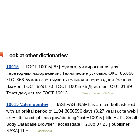
Look at other dictionaries:
10015
— ГОСТ 10015{ 87} Бумага гуммированная для
переводных изображений. Технические условия. ОКС: 85.060
КГС: К66 Бумага светочувствительная и переводная (основа)
Взамен: ГОСТ 6291 73, ГОСТ 10015 75 Действие: С 01.01.89
Текст документа: ГОСТ 10015… …
Справочник ГОСТов
10015 Valenlebedev
— BASEPAGENAME is a main belt asteroid
with an orbital period of 1194.3656596 days (3.27 years).cite web |
url = http://ssd.jpl.nasa.gov/sbdb.cgi?sstr=10015 | title = JPL Small
Body Database Browser | accessdate = 2008 07 23 | publisher =
NASA] The …
Wikipedia