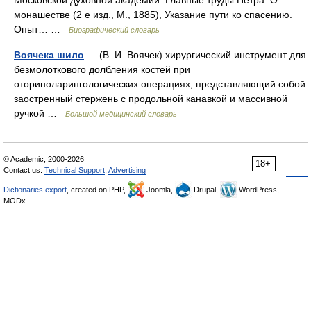
Московской духовной академии. Главные труды Петра: О
монашестве (2 е изд., М., 1885), Указание пути ко спасению.
Опыт… …
Биографический словарь
Воячека шило
— (В. И. Воячек) хирургический инструмент для
безмолоткового долбления костей при
оториноларингологических операциях, представляющий собой
заостренный стержень с продольной канавкой и массивной
ручкой …
Большой медицинский словарь
© Academic, 2000-2026
18+
Contact us:
Technical Support
,
Advertising
Dictionaries export
, created on PHP,
Joomla,
Drupal,
WordPress,
MODx.