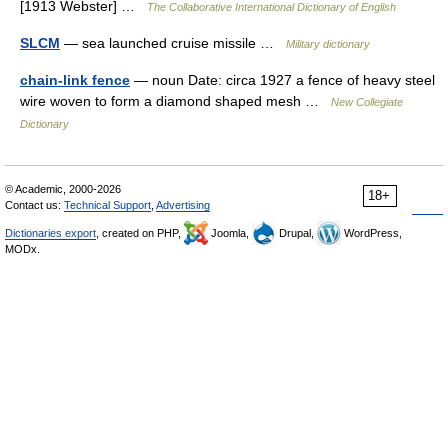
[1913 Webster] …
The Collaborative International Dictionary of English
SLCM
— sea launched cruise missile …
Military dictionary
chain-link fence
— noun Date: circa 1927 a fence of heavy steel
wire woven to form a diamond shaped mesh …
New Collegiate
Dictionary
© Academic, 2000-2026
18+
Contact us:
Technical Support
,
Advertising
Dictionaries export
, created on PHP,
Joomla,
Drupal,
WordPress,
MODx.