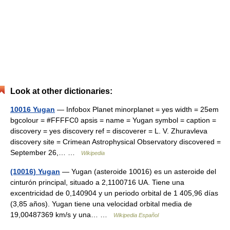
Look at other dictionaries:
10016 Yugan
— Infobox Planet minorplanet = yes width = 25em
bgcolour = #FFFFC0 apsis = name = Yugan symbol = caption =
discovery = yes discovery ref = discoverer = L. V. Zhuravleva
discovery site = Crimean Astrophysical Observatory discovered =
September 26,… …
Wikipedia
(10016) Yugan
— Yugan (asteroide 10016) es un asteroide del
cinturón principal, situado a 2,1100716 UA. Tiene una
excentricidad de 0,140904 y un periodo orbital de 1 405,96 días
(3,85 años). Yugan tiene una velocidad orbital media de
19,00487369 km/s y una… …
Wikipedia Español