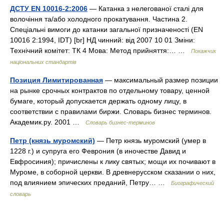
ДСТУ EN 10016-2:2006
— Катанка з нелегованої сталі для
волочіння та/або холодного прокатування. Частина 2.
Спеціальні вимоги до катанки загальної призначеності (EN
10016 2:1994, IDT) [br] НД чинний: від 2007 10 01 Зміни:
Технічний комітет: ТК 4 Мова: Метод прийняття:… …
Покажчик
національних стандартів
Позиция Лимитированная
— максимальный размер позиции
на рынке срочных контрактов по отдельному товару, ценной
бумаге, который допускается держать одному лицу, в
соответствии с правилами биржи. Словарь бизнес терминов.
Академик.ру. 2001 …
Словарь бизнес-терминов
Петр (князь муромский)
— Петр князь муромский (умер в
1228 г.) и супруга его Феврония (в иночестве Давид и
Евфросиния); причислены к лику святых; мощи их почивают в
Муроме, в соборной церкви. В древнерусском сказании о них,
под влиянием эпических преданий, Петру… …
Биографический
словарь