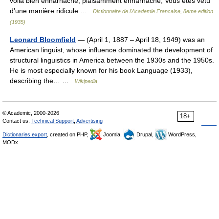
voilà bien enharnaché, plaisamment enharnaché, Vous êtes vêtu
d’une manière ridicule …
Dictionnaire de l'Academie Francaise, 8eme edition
(1935)
Leonard Bloomfield
— (April 1, 1887 – April 18, 1949) was an
American linguist, whose influence dominated the development of
structural linguistics in America between the 1930s and the 1950s.
He is most especially known for his book Language (1933),
describing the… …
Wikipedia
© Academic, 2000-2026
18+
Contact us:
Technical Support
,
Advertising
Dictionaries export
, created on PHP,
Joomla,
Drupal,
WordPress,
MODx.