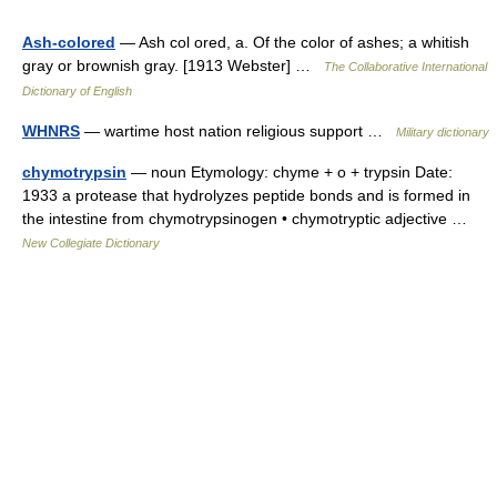
Ash-colored
— Ash col ored, a. Of the color of ashes; a whitish
gray or brownish gray. [1913 Webster] …
The Collaborative International
Dictionary of English
WHNRS
— wartime host nation religious support …
Military dictionary
chymotrypsin
— noun Etymology: chyme + o + trypsin Date:
1933 a protease that hydrolyzes peptide bonds and is formed in
the intestine from chymotrypsinogen • chymotryptic adjective …
New Collegiate Dictionary