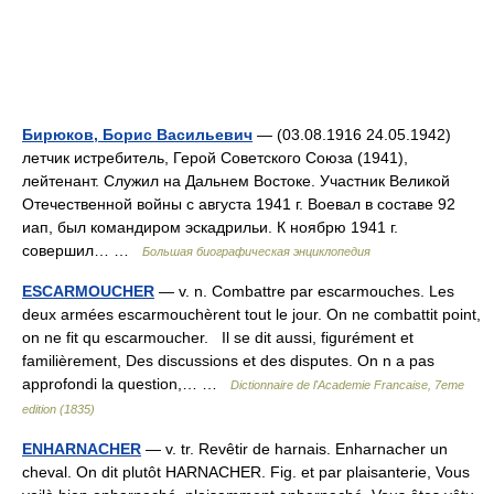
Бирюков, Борис Васильевич
— (03.08.1916 24.05.1942)
летчик истребитель, Герой Советского Союза (1941),
лейтенант. Служил на Дальнем Востоке. Участник Великой
Отечественной войны с августа 1941 г. Воевал в составе 92
иап, был командиром эскадрильи. К ноябрю 1941 г.
совершил… …
Большая биографическая энциклопедия
ESCARMOUCHER
— v. n. Combattre par escarmouches. Les
deux armées escarmouchèrent tout le jour. On ne combattit point,
on ne fit qu escarmoucher. Il se dit aussi, figurément et
familièrement, Des discussions et des disputes. On n a pas
approfondi la question,… …
Dictionnaire de l'Academie Francaise, 7eme
edition (1835)
ENHARNACHER
— v. tr. Revêtir de harnais. Enharnacher un
cheval. On dit plutôt HARNACHER. Fig. et par plaisanterie, Vous