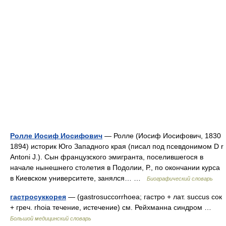
Ролле Иосиф Иосифович
— Ролле (Иосиф Иосифович, 1830
1894) историк Юго Западного края (писал под псевдонимом D r
Antoni J.). Сын французского эмигранта, поселившегося в
начале нынешнего столетия в Подолии, Р., по окончании курса
в Киевском университете, занялся… …
Биографический словарь
гастросуккорея
— (gastrosuccorrhoea; гастро + лат. succus сок
+ греч. rhoia течение, истечение) см. Рейхманна синдром …
Большой медицинский словарь