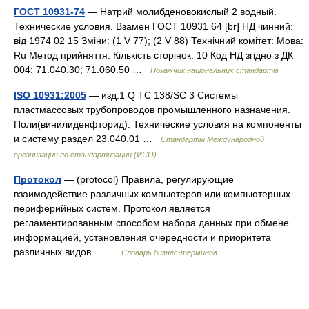
ГОСТ 10931-74
— Натрий молибденовокислый 2 водный.
Технические условия. Взамен ГОСТ 10931 64 [br] НД чинний:
від 1974 02 15 Зміни: (1 V 77); (2 V 88) Технічний комітет: Мова:
Ru Метод прийняття: Кількість сторінок: 10 Код НД згідно з ДК
004: 71.040.30; 71.060.50 …
Покажчик національних стандартів
ISO 10931:2005
— изд.1 Q TC 138/SC 3 Системы
пластмассовых трубопроводов промышленного назначения.
Поли(винилиденфторид). Технические условия на компоненты
и систему раздел 23.040.01 …
Стандарты Международной
организации по стандартизации (ИСО)
Протокол
— (protocol) Правила, регулирующие
взаимодействие различных компьютеров или компьютерных
периферийных систем. Протокол является
регламентированным способом набора данных при обмене
информацией, установления очередности и приоритета
различных видов… …
Словарь бизнес-терминов