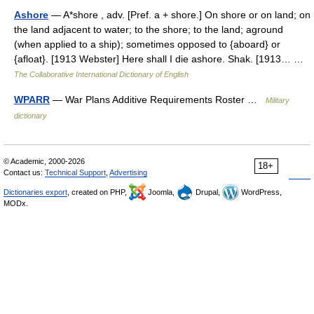
Ashore
— A*shore , adv. [Pref. a + shore.] On shore or on land; on
the land adjacent to water; to the shore; to the land; aground
(when applied to a ship); sometimes opposed to {aboard} or
{afloat}. [1913 Webster] Here shall I die ashore. Shak. [1913… …
The Collaborative International Dictionary of English
WPARR
— War Plans Additive Requirements Roster …
Military
dictionary
© Academic, 2000-2026
18+
Contact us:
Technical Support
,
Advertising
Dictionaries export
, created on PHP,
Joomla,
Drupal,
WordPress,
MODx.