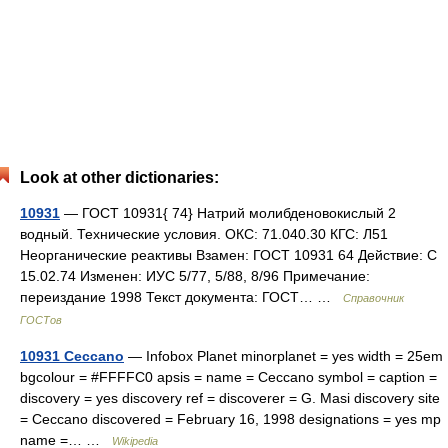
Look at other dictionaries:
10931
— ГОСТ 10931{ 74} Натрий молибденовокислый 2
водный. Технические условия. ОКС: 71.040.30 КГС: Л51
Неорганические реактивы Взамен: ГОСТ 10931 64 Действие: С
15.02.74 Изменен: ИУС 5/77, 5/88, 8/96 Примечание:
переиздание 1998 Текст документа: ГОСТ… …
Справочник
ГОСТов
10931 Ceccano
— Infobox Planet minorplanet = yes width = 25em
bgcolour = #FFFFC0 apsis = name = Ceccano symbol = caption =
discovery = yes discovery ref = discoverer = G. Masi discovery site
= Ceccano discovered = February 16, 1998 designations = yes mp
name =… …
Wikipedia