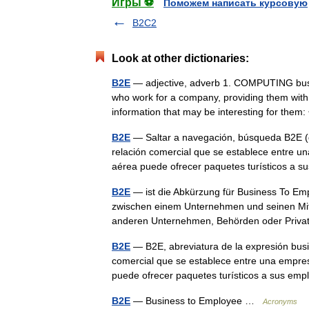
Игры ⚽
Поможем написать курсовую
B2C2
Look at other dictionaries:
B2E
— adjective, adverb 1. COMPUTING busine
who work for a company, providing them with
information that may be interesting for the
B2E
— Saltar a navegación, búsqueda B2E (d
relación comercial que se establece entre 
aérea puede ofrecer paquetes turísticos 
B2E
— ist die Abkürzung für Business To Em
zwischen einem Unternehmen und seinen Mi
anderen Unternehmen, Behörden oder Pri
B2E
— B2E, abreviatura de la expresión bus
comercial que se establece entre una empre
puede ofrecer paquetes turísticos a sus 
B2E
— Business to Employee …
Acronyms