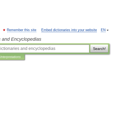
Remember this site
Embed dictionaries into your website
EN
s and Encyclopedias
Search!
Interpretations