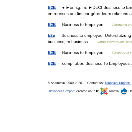
B2E
— ● ►en sg. m. ►DECI Business to Emplo
entreprises ont fini par gérer leurs relatio
B2E
— Business to Employee …
Acronyms von
b2e
— Business to employee, Unterstützung 
business, m business …
Online-Wörterbuch Deut
B2E
— Business to Employee …
Glossary of c
B2E
— comp. abbr. Business To Employee
© Academic, 2000-2026
Contact us:
Technical Support
,
Dictionaries export
, created on PHP,
Joomla,
Dr