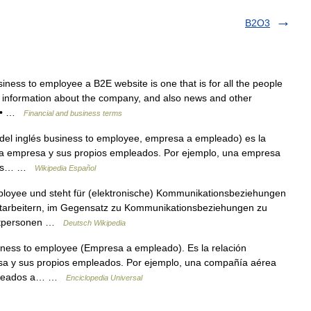
B2O3
ss to employee a B2E website is one that is for all the people
 information about the company, and also news and other
m: • …
Financial and business terms
el inglés business to employee, empresa a empleado) es la
una empresa y sus propios empleados. Por ejemplo, una empresa
a sus… …
Wikipedia Español
ployee und steht für (elektronische) Kommunikationsbeziehungen
tarbeitern, im Gegensatz zu Kommunikationsbeziehungen zu
vatpersonen …
Deutsch Wikipedia
iness to employee (Empresa a empleado). Es la relación
sa y sus propios empleados. Por ejemplo, una compañía aérea
empleados a… …
Enciclopedia Universal