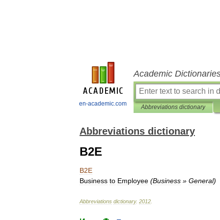
Academic Dictionarie
en-academic.com
Abbreviations dictionary
Abbreviations dictionary
B2E
B2E
Business
to
Employee
(
Business
»
General
)
Abbreviations
dictionary
.
2012
.