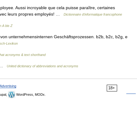
yee. Aussi incroyable que cela puisse paraître, certaines
ns avec leurs propres employés! …
Dictionnaire d'informatique francophone
 A bis Z
von unternehmensinternen Geschäftsprozessen. b2b, b2c, b2g, e
sch-Lexikon
hat acronyms & text shorthand
s …
United dictionary of abbreviations and acronyms
Advertising
18+
upal,
WordPress, MODx.