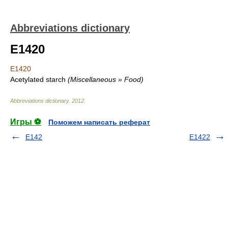
Abbreviations dictionary
E1420
E1420
Acetylated starch
(Miscellaneous » Food)
Abbreviations dictionary
.
2012
.
Игры ⚽
Поможем написать реферат
E142
E1422