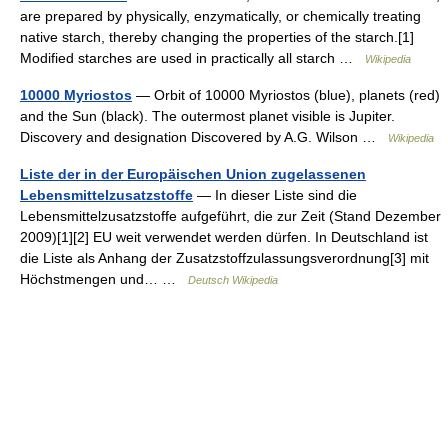
are prepared by physically, enzymatically, or chemically treating
native starch, thereby changing the properties of the starch.[1]
Modified starches are used in practically all starch …
Wikipedia
10000 Myriostos
— Orbit of 10000 Myriostos (blue), planets (red)
and the Sun (black). The outermost planet visible is Jupiter.
Discovery and designation Discovered by A.G. Wilson …
Wikipedia
Liste der in der Europäischen Union zugelassenen
Lebensmittelzusatzstoffe
— In dieser Liste sind die
Lebensmittelzusatzstoffe aufgeführt, die zur Zeit (Stand Dezember
2009)[1][2] EU weit verwendet werden dürfen. In Deutschland ist
die Liste als Anhang der Zusatzstoffzulassungsverordnung[3] mit
Höchstmengen und… …
Deutsch Wikipedia