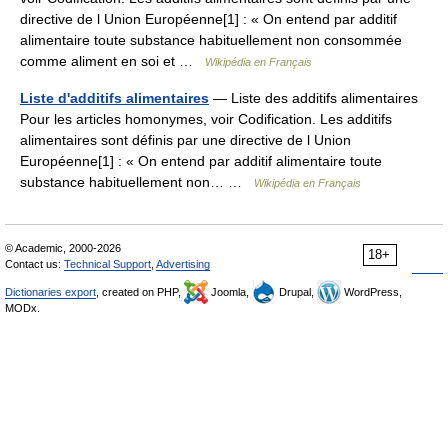
directive de l Union Européenne[1] : « On entend par additif
alimentaire toute substance habituellement non consommée
comme aliment en soi et …
Wikipédia en Français
Liste d'additifs alimentaires
— Liste des additifs alimentaires
Pour les articles homonymes, voir Codification. Les additifs
alimentaires sont définis par une directive de l Union
Européenne[1] : « On entend par additif alimentaire toute
substance habituellement non… …
Wikipédia en Français
© Academic, 2000-2026
18+
Contact us:
Technical Support
,
Advertising
Dictionaries export
, created on PHP,
Joomla,
Drupal,
WordPress,
MODx.