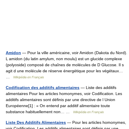
Amidon
— Pour la ville américaine, voir Amidon (Dakota du Nord).
L amidon (du latin amylum, non moulu) est un glucide complexe
(polyoside) composé de chaînes de molécules de D Glucose. Il s
agit d une molécule de réserve énergétique pour les végétaux…
…
Wikipédia en Français
Codification des additifs alimentaires
— Liste des additifs
alimentaires Pour les articles homonymes, voir Codification. Les
additifs alimentaires sont définis par une directive de l Union
Européenne[1] : « On entend par additif alimentaire toute
substance habituellement non… …
Wikipédia en Français
Liste Des Additifs Alimentaires
— Pour les articles homonymes,
voir Codification. Les additifs alimentaires sont définis par une