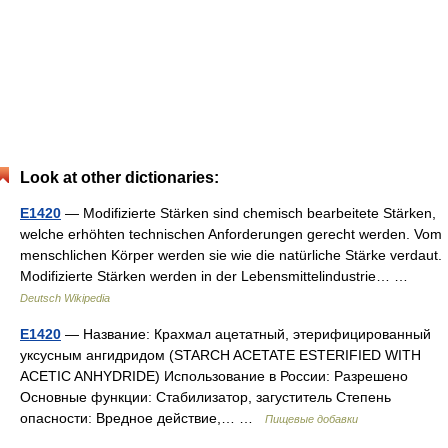
Look at other dictionaries:
E1420
— Modifizierte Stärken sind chemisch bearbeitete Stärken,
welche erhöhten technischen Anforderungen gerecht werden. Vom
menschlichen Körper werden sie wie die natürliche Stärke verdaut.
Modifizierte Stärken werden in der Lebensmittelindustrie… …
Deutsch Wikipedia
E1420
— Название: Крахмал ацетатный, этерифицированный
уксусным ангидридом (STARCH ACETATE ESTERIFIED WITH
ACETIC ANHYDRIDE) Использование в России: Разрешено
Основные функции: Стабилизатор, загуститель Степень
опасности: Вредное действие,… …
Пищевые добавки