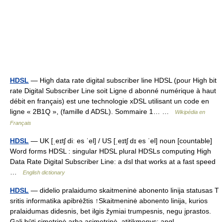
HDSL
— High data rate digital subscriber line HDSL (pour High bit
rate Digital Subscriber Line soit Ligne d abonné numérique à haut
débit en français) est une technologie xDSL utilisant un code en
ligne « 2B1Q », (famille d ADSL). Sommaire 1… …
Wikipédia en
Français
HDSL
— UK [ˌeɪtʃ diː es ˈel] / US [ˌeɪtʃ dɪ es ˈel] noun [countable]
Word forms HDSL : singular HDSL plural HDSLs computing High
Data Rate Digital Subscriber Line: a dsl that works at a fast speed
…
English dictionary
HDSL
— didelio pralaidumo skaitmeninė abonento linija statusas T
sritis informatika apibrėžtis ↑Skaitmeninė abonento linija, kurios
pralaidumas didesnis, bet ilgis žymiai trumpesnis, negu įprastos.
Gali būti simetrinė arba asimetrinė. atitikmenys: angl …