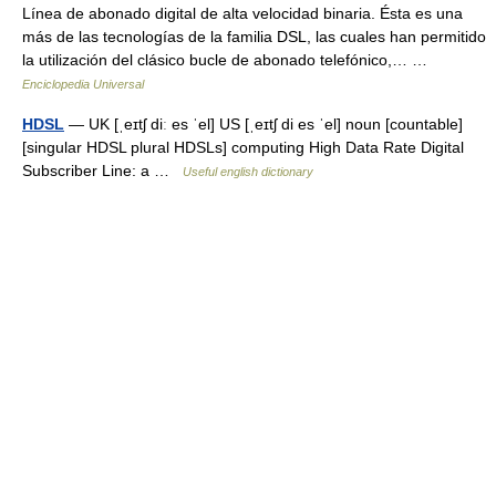
Línea de abonado digital de alta velocidad binaria. Ésta es una
más de las tecnologías de la familia DSL, las cuales han permitido
la utilización del clásico bucle de abonado telefónico,… …
Enciclopedia Universal
HDSL
— UK [ˌeɪtʃ diː es ˈel] US [ˌeɪtʃ di es ˈel] noun [countable]
[singular HDSL plural HDSLs] computing High Data Rate Digital
Subscriber Line: a …
Useful english dictionary