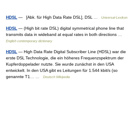
HDSL
— [Abk. für High Data Rate DSL], DSL …
Universal-Lexikon
HDSL
— (High bit rate DSL) digital symmetrical phone line that
transmits data in wideband at equal rates in both directions …
English contemporary dictionary
HDSL
— High Data Rate Digital Subscriber Line (HDSL) war die
erste DSL Technologie, die ein höheres Frequenzspektrum der
Kupferdoppelader nutzte. Sie wurde zunächst in den USA
entwickelt. In den USA gibt es Leitungen für 1.544 kbit/s (so
genannte T1… …
Deutsch Wikipedia