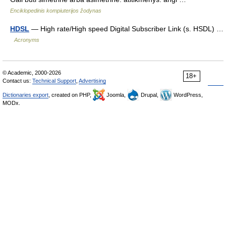
Enciklopedinis kompiuterijos žodynas
HDSL
— High rate/High speed Digital Subscriber Link (s. HSDL) …
Acronyms
© Academic, 2000-2026
18+
Contact us:
Technical Support
,
Advertising
Dictionaries export
, created on PHP,
Joomla,
Drupal,
WordPress,
MODx.