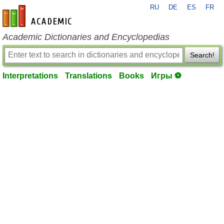
RU
DE
ES
FR
en-academic.com
Academic Dictionaries and Encyclopedias
Search!
Interpretations
Translations
Books
Игры ⚽