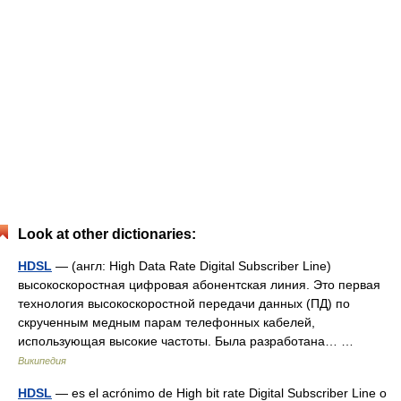
Look at other dictionaries:
HDSL
— (англ: High Data Rate Digital Subscriber Line)
высокоскоростная цифровая абонентская линия. Это первая
технология высокоскоростной передачи данных (ПД) по
скрученным медным парам телефонных кабелей,
использующая высокие частоты. Была разработана… …
Википедия
HDSL
— es el acrónimo de High bit rate Digital Subscriber Line o