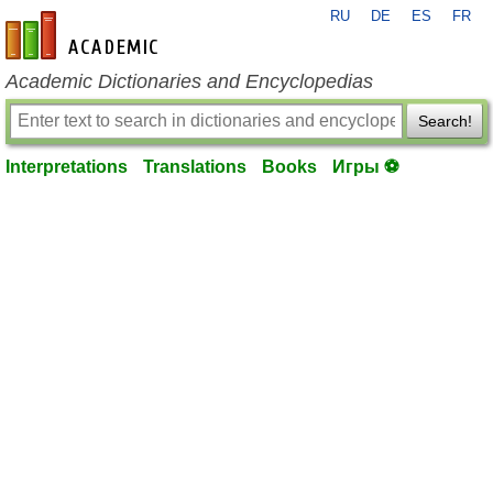
RU
DE
ES
FR
en-academic.com
Academic Dictionaries and Encyclopedias
Search!
Interpretations
Translations
Books
Игры ⚽