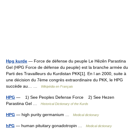
Hpg kurde
— Force de défense du peuple Le Hêzên Parastina
Gel (HPG Force de défense du peuple) est la branche armée du
Parti des Travailleurs du Kurdistan PKK[1]. En l an 2000, suite à
une décision du 7ème congrès extraordinaire du PKK, le HPG
succède au… …
Wikipédia en Français
HPG
— 1) See Peoples Defense Force 2) See Hezen
Parastina Gel …
Historical Dictionary of the Kurds
HPG
— high purity germanium …
Medical dictionary
hPG
— human pituitary gonadotropin …
Medical dictionary