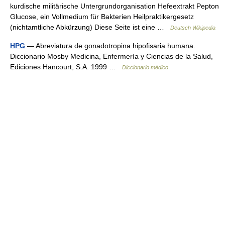
kurdische militärische Untergrundorganisation Hefeextrakt Pepton
Glucose, ein Vollmedium für Bakterien Heilpraktikergesetz
(nichtamtliche Abkürzung) Diese Seite ist eine …
Deutsch Wikipedia
HPG
— Abreviatura de gonadotropina hipofisaria humana.
Diccionario Mosby Medicina, Enfermería y Ciencias de la Salud,
Ediciones Hancourt, S.A. 1999 …
Diccionario médico