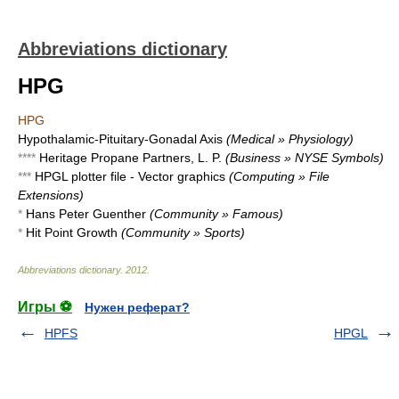
Abbreviations dictionary
HPG
HPG
Hypothalamic-Pituitary-Gonadal Axis
(Medical » Physiology)
****
Heritage Propane Partners, L. P.
(Business » NYSE Symbols)
***
HPGL plotter file - Vector graphics
(Computing » File
Extensions)
*
Hans Peter Guenther
(Community » Famous)
*
Hit Point Growth
(Community » Sports)
Abbreviations dictionary
.
2012
.
Игры ⚽
Нужен реферат?
HPFS
HPGL