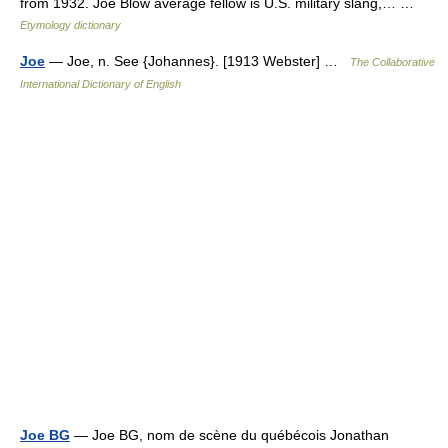
from 1932. Joe Blow average fellow is U.S. military slang,… …
Etymology dictionary
Joe
— Joe, n. See {Johannes}. [1913 Webster] …
The Collaborative
International Dictionary of English
Joe BG
— Joe BG, nom de scène du québécois Jonathan