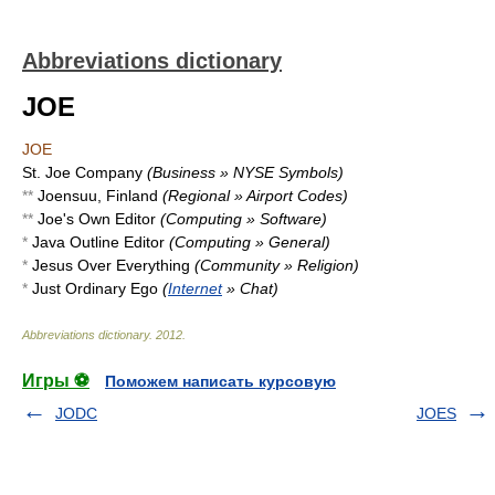
Abbreviations dictionary
JOE
JOE
St. Joe Company
(Business » NYSE Symbols)
**
Joensuu, Finland
(Regional » Airport Codes)
**
Joe's Own Editor
(Computing » Software)
*
Java Outline Editor
(Computing » General)
*
Jesus Over Everything
(Community » Religion)
*
Just Ordinary Ego
(
Internet
» Chat)
Abbreviations dictionary
.
2012
.
Игры ⚽
Поможем написать курсовую
JODC
JOES