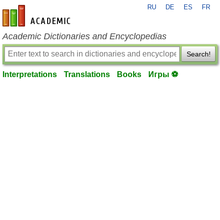
RU
DE
ES
FR
en-academic.com
Academic Dictionaries and Encyclopedias
Search!
Interpretations
Translations
Books
Игры ⚽