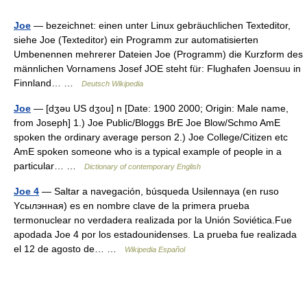
Joe
— bezeichnet: einen unter Linux gebräuchlichen Texteditor,
siehe Joe (Texteditor) ein Programm zur automatisierten
Umbenennen mehrerer Dateien Joe (Programm) die Kurzform des
männlichen Vornamens Josef JOE steht für: Flughafen Joensuu in
Finnland… …
Deutsch Wikipedia
Joe
— [dʒəu US dʒou] n [Date: 1900 2000; Origin: Male name,
from Joseph] 1.) Joe Public/Bloggs BrE Joe Blow/Schmo AmE
spoken the ordinary average person 2.) Joe College/Citizen etc
AmE spoken someone who is a typical example of people in a
particular… …
Dictionary of contemporary English
Joe 4
— Saltar a navegación, búsqueda Usilennaya (en ruso
Ycылэннaя) es en nombre clave de la primera prueba
termonuclear no verdadera realizada por la Unión Soviética.Fue
apodada Joe 4 por los estadounidenses. La prueba fue realizada
el 12 de agosto de… …
Wikipedia Español