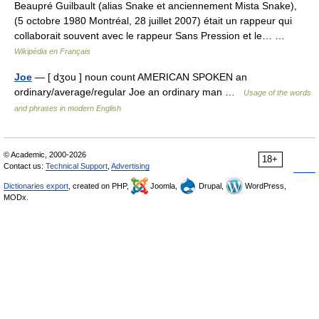
Beaupré Guilbault (alias Snake et anciennement Mista Snake),
(5 octobre 1980 Montréal, 28 juillet 2007) était un rappeur qui
collaborait souvent avec le rappeur Sans Pression et le… …
Wikipédia en Français
Joe
— [ dʒou ] noun count AMERICAN SPOKEN an
ordinary/average/regular Joe an ordinary man …
Usage of the words
and phrases in modern English
© Academic, 2000-2026
18+
Contact us:
Technical Support
,
Advertising
Dictionaries export
, created on PHP,
Joomla,
Drupal,
WordPress,
MODx.