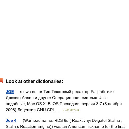
Look at other dictionaries:
JOE
— s own editor Тип Текстовый редактор Разработчик
Джозеф Аллен и другие Операционная система Unix
подобные, Mac OS X, BeOS Последняя версия 3.7 (3 ноября
2008) Лицензия GNU GPL …
Википедия
Joe 4
— (Warhead name: RDS 6s ( Reaktivnyi Dvigatel Stalina ;
Stalin s Reaction Engine)) was an American nickname for the first