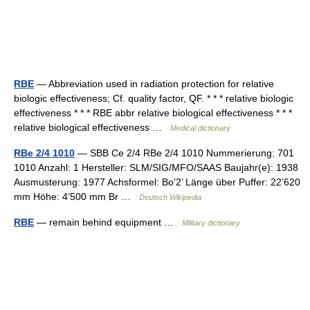
RBE
— Abbreviation used in radiation protection for relative
biologic effectiveness; Cf. quality factor, QF. * * * relative biologic
effectiveness * * * RBE abbr relative biological effectiveness * * *
relative biological effectiveness …
Medical dictionary
RBe 2/4 1010
— SBB Ce 2/4 RBe 2/4 1010 Nummerierung: 701
1010 Anzahl: 1 Hersteller: SLM/SIG/MFO/SAAS Baujahr(e): 1938
Ausmusterung: 1977 Achsformel: Bo’2’ Länge über Puffer: 22’620
mm Höhe: 4’500 mm Br …
Deutsch Wikipedia
RBE
— remain behind equipment …
Military dictionary