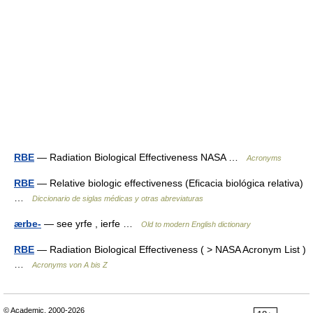
RBE
— Radiation Biological Effectiveness NASA …
Acronyms
RBE
— Relative biologic effectiveness (Eficacia biológica relativa)
…
Diccionario de siglas médicas y otras abreviaturas
ærbe-
— see yrfe , ierfe …
Old to modern English dictionary
RBE
— Radiation Biological Effectiveness ( > NASA Acronym List )
…
Acronyms von A bis Z
© Academic, 2000-2026