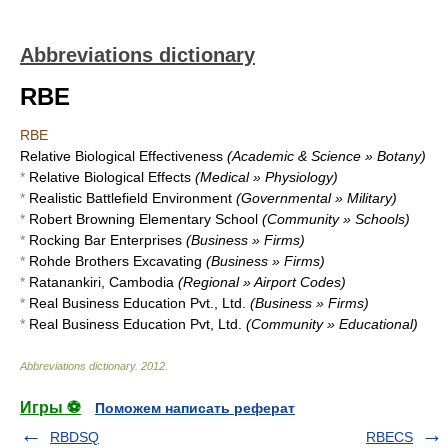
Abbreviations dictionary
RBE
RBE
Relative Biological Effectiveness
(Academic & Science » Botany)
*
Relative Biological Effects
(Medical » Physiology)
*
Realistic Battlefield Environment
(Governmental » Military)
*
Robert Browning Elementary School
(Community » Schools)
*
Rocking Bar Enterprises
(Business » Firms)
*
Rohde Brothers Excavating
(Business » Firms)
*
Ratanankiri, Cambodia
(Regional » Airport Codes)
*
Real Business Education Pvt., Ltd.
(Business » Firms)
*
Real Business Education Pvt, Ltd.
(Community » Educational)
Abbreviations dictionary
.
2012
.
Игры ⚽
Поможем написать реферат
RBDSQ
RBECS