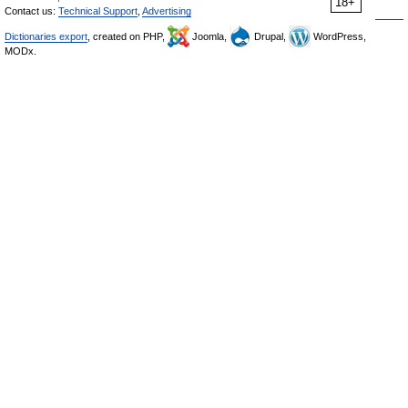
18+
Contact us:
Technical Support
,
Advertising
Dictionaries export
, created on PHP,
Joomla,
Drupal,
WordPress,
MODx.