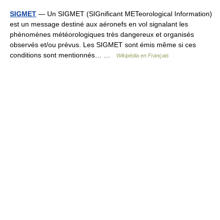
SIGMET
— Un SIGMET (SIGnificant METeorological Information)
est un message destiné aux aéronefs en vol signalant les
phénomènes météorologiques très dangereux et organisés
observés et/ou prévus. Les SIGMET sont émis même si ces
conditions sont mentionnés… …
Wikipédia en Français