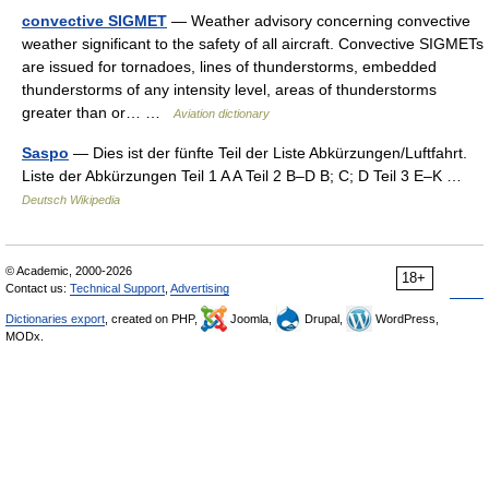
convective SIGMET
— Weather advisory concerning convective
weather significant to the safety of all aircraft. Convective SIGMETs
are issued for tornadoes, lines of thunderstorms, embedded
thunderstorms of any intensity level, areas of thunderstorms
greater than or… …
Aviation dictionary
Saspo
— Dies ist der fünfte Teil der Liste Abkürzungen/Luftfahrt.
Liste der Abkürzungen Teil 1 A A Teil 2 B–D B; C; D Teil 3 E–K …
Deutsch Wikipedia
© Academic, 2000-2026
18+
Contact us:
Technical Support
,
Advertising
Dictionaries export
, created on PHP,
Joomla,
Drupal,
WordPress,
MODx.