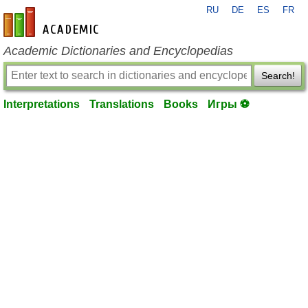
RU
DE
ES
FR
en-academic.com
Academic Dictionaries and Encyclopedias
Search!
Interpretations
Translations
Books
Игры ⚽